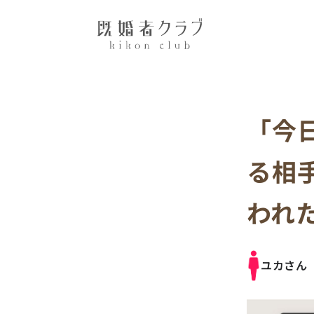
「今
る相
われ
ユカさん