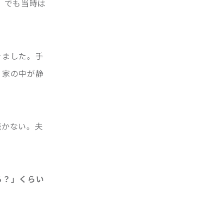
。でも当時は
きました。手
く家の中が静
続かない。夫
る？」くらい