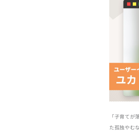
「子育てが
た孤独やむ