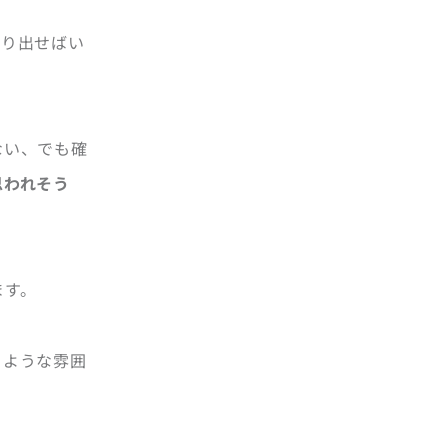
切り出せばい
ない、でも確
思われそう
ます。
るような雰囲