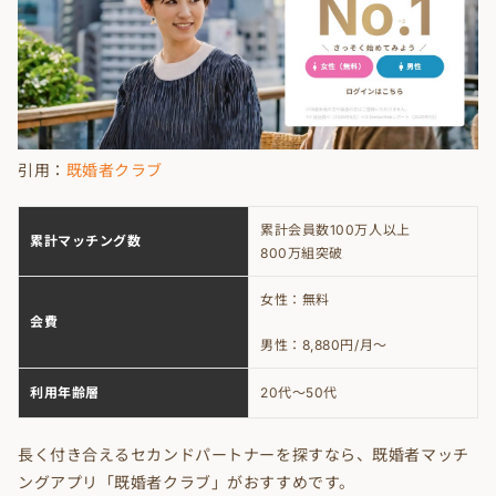
引用：
既婚者クラブ
累計会員数100万人以上
累計マッチング数
800万組突破
女性：無料
会費
男性：8,880円/月〜
利用年齢層
20代〜50代
長く付き合えるセカンドパートナーを探すなら、既婚者マッチ
ングアプリ「既婚者クラブ」がおすすめです。