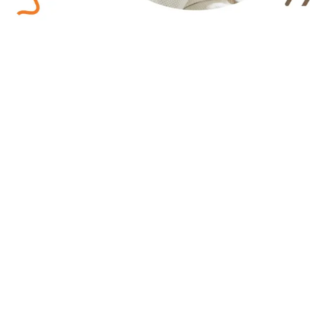
結婚生活と
個人の幸せ。
どちらも諦めない
生き方を。
既婚者クラブとは
既婚者クラブとは、日本最大級の既婚者専
私たちは、結婚後のライフスタイルとして、