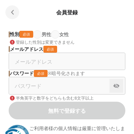
会員登録
性別
男性
女性
必須
登録した性別は変更できません
メールアドレス
必須
パスワード
※暗号化されます
必須
半角英字と数字をどちらも含む8文字以上
無料で登録する
ご利用者様の個人情報は厳重に管理いたしま