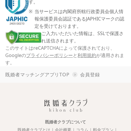
す。
当サービスは内閣府所轄行政委員会個人情
報保護委員会認証であるJAPHICマークの認
定を受けております。
ご入力いただいた情報は、SSLで保護さ
れ送信されます。
このサイトはreCAPTCHAによって保護されており、
Googleの
プライバシーポリシー
と
利用規約
が適用されま
す。
既婚者マッチングアプリTOP
会員登録
既婚者クラブについて
既婚者クラブとは
会社概要
コラム
料金プラン