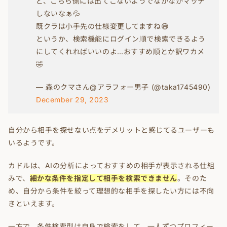
ど、こちら側には出てこないようでなかなかマッチ
しないなぁ💦
既クラは小手先の仕様変更してますね😅
というか、検索機能にログイン順で検索できるよう
にしてくれればいいのよ…おすすめ順とか訳ワカメ
🤣
— 森のクマさん@アラフォー男子 (@taka1745490)
December 29, 2023
自分から相手を探せない点をデメリットと感じてるユーザーも
いるようです。
カドルは、AIの分析によっておすすめの相手が表示される仕組
みで、
細かな条件を指定して相手を検索できません
。そのた
め、自分から条件を絞って理想的な相手を探したい方には不向
きといえます。
一方で、条件検索型は自身で検索をして、一人ずつプロフィー