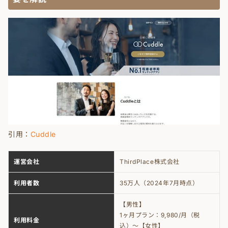
引用：
Cuddle
運営会社
ThirdPlace株式会社
利用者数
35万人（2024年7月時点）
【男性】
1ヶ月プラン：9,980/月（税
利用料金
込）〜【女性】