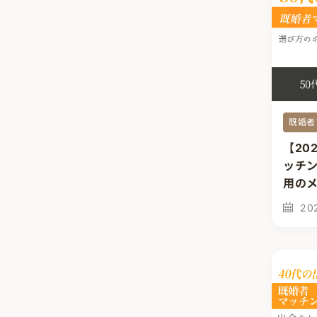
既婚者
【20
ッチ
用の
20