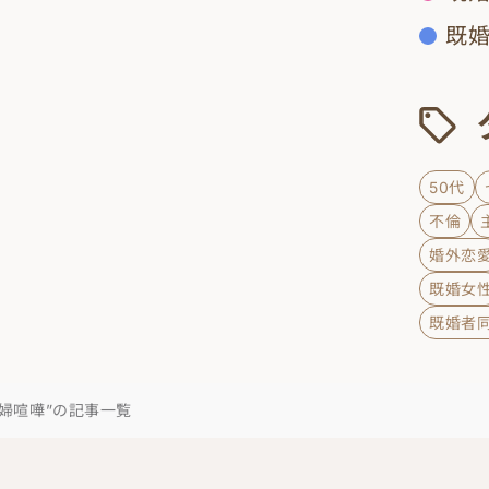
既
50代
不倫
婚外恋
既婚女
既婚者
夫婦喧嘩”の記事一覧