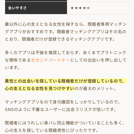
会いやすさ
★★★★☆
妻以外に心の支えとなる女性を探すなら、既婚者専用マッチン
グアプリがおすすめです。既婚者マッチングアプリはその名の
とおり、既婚者だけが登録できるマッチングアプリです。
多くのアプリは不倫を推奨しておらず、あくまでプラトニック
な関係である
セカンドパートナー
としての出会いを押し出して
います。
異性との出会いを探している既婚者だけが登録しているので、
心の支えとなる女性を見つけやすい
のが最大のメリット。
マッチングアプリなので身元確認をしっかりしているので、
SNSのように不審なユーザーに出会うリスクが低いです。
既婚者にはうれしい身バレ防止機能がついていることも多く、
心の支えを探している既婚男性にぴったりです。