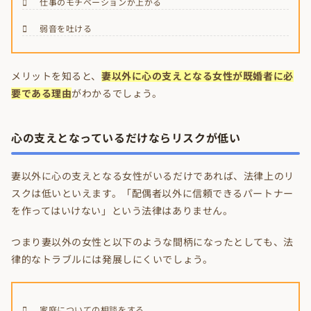
仕事のモチベーションが上がる
弱音を吐ける
メリットを知ると、
妻以外に心の支えとなる女性が既婚者に必
要である理由
がわかるでしょう。
心の支えとなっているだけならリスクが低い
妻以外に心の支えとなる女性がいるだけであれば、法律上のリ
スクは低いといえます。「配偶者以外に信頼できるパートナー
を作ってはいけない」という法律はありません。
つまり妻以外の女性と以下のような間柄になったとしても、法
律的なトラブルには発展しにくいでしょう。
家庭についての相談をする