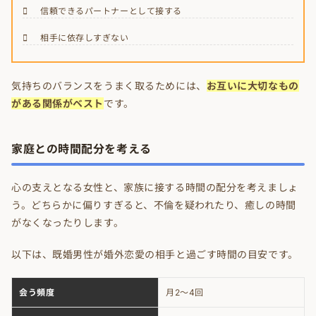
信頼できるパートナーとして接する
相手に依存しすぎない
気持ちのバランスをうまく取るためには、
お互いに大切なもの
がある関係がベスト
です。
家庭との時間配分を考える
心の支えとなる女性と、家族に接する時間の配分を考えましょ
う。どちらかに偏りすぎると、不倫を疑われたり、癒しの時間
がなくなったりします。
以下は、既婚男性が婚外恋愛の相手と過ごす時間の目安です。
会う頻度
月2～4回