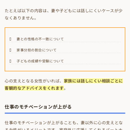
たとえば以下の内容は、妻や子どもには話しにくいケースが少
なくありません。
妻との性格の不一致について
家事分担の割合について
子どもの成績や受験について
心の支えとなる女性がいれば、
家族には話しにくい相談ごとに
客観的なアドバイスをくれます
。
仕事のモチベーションが上がる
仕事のモチベーションが上がることも、妻以外に心の支えとな
る女性がいるメリットです。家庭外に応援してくれるパートナ