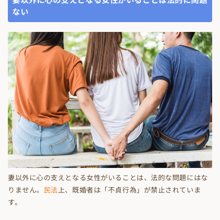
ない
妻以外に心の支えとなる女性がいることは、法的な問題にはな
りません。
民法
上、既婚者は「不貞行為」が禁止されていま
す。