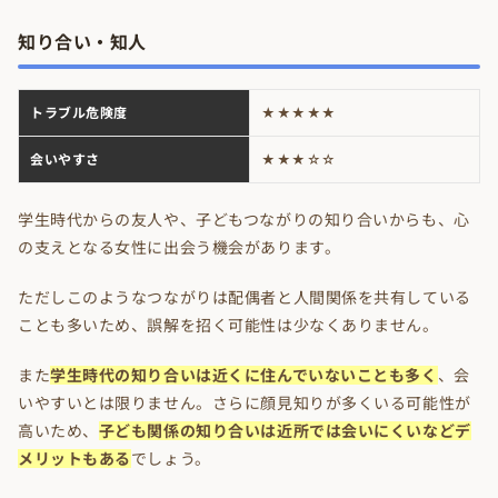
知り合い・知人
トラブル危険度
★★★★★
会いやすさ
★★★☆☆
学生時代からの友人や、子どもつながりの知り合いからも、心
の支えとなる女性に出会う機会があります。
ただしこのようなつながりは配偶者と人間関係を共有している
ことも多いため、誤解を招く可能性は少なくありません。
また
学生時代の知り合いは近くに住んでいないことも多く
、会
いやすいとは限りません。さらに顔見知りが多くいる可能性が
高いため、
子ども関係の知り合いは近所では会いにくいなどデ
メリットもある
でしょう。