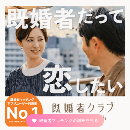
既婚者マッチングの詳細を見る