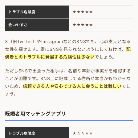
トラブル危険度
★★★☆☆
会いやすさ
★★★★☆
X（旧Twitter）やInstagramなどのSNSでも、心の支えとなる
女性を探せます。妻にSNSを見られないようにしておけば、
配
偶者とのトラブルに発展する危険性は少ない
でしょう。
ただしSNSで出会った相手は、名前や年齢が事実かを確認する
ことが困難です。SNS上に記載してる住所が本当かもわからな
いため、
信頼できる人や安心できる人に会うことは難しい
でし
ょう。
既婚者用マッチングアプリ
トラブル危険度
★☆☆☆☆