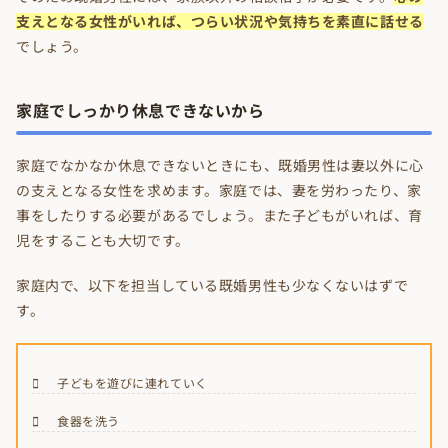
支えとなる女性がいれば、つらい状況や気持ちを素直に話せる
でしょう。
家庭でしっかり休息できないから
家庭でなかなか休息できないときにも、既婚男性は妻以外に心
の支えとなる女性を求めます。家庭では、妻を労わったり、家
事をしたりする必要があるでしょう。また子どもがいれば、育
児をすることも大切です。
家庭内で、以下を担当している既婚男性も少なくないはずで
す。
子どもを遊びに連れていく
食器を洗う