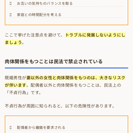
お互いの気持ちのバランスを取る
家庭との時間配分を考える
ここで挙げた注意点を避けて、
トラブルに発展しないようにし
ましょう
。
肉体関係をもつことは民法で禁止されている
既婚男性が
妻以外の女性と肉体関係をもつのは、大きなリスク
が伴います
。配偶者以外と肉体関係をもつことは、民法上の
「不貞行為」です。
不貞行為が周囲に知られると、以下の危険性があります。
配偶者から離婚を要求される