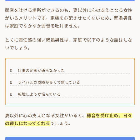
弱音を吐ける場所ができるのも、妻以外に心の支えとなる女性
がいるメリットです。家族を心配させたくないため、既婚男性
は家庭でなかなか弱音を吐けません。
とくに責任感の強い既婚男性は、家庭で以下のような話はしな
いでしょう。
仕事の企画が通らなかった
ライバルの成績が良くて焦っている
転職しようか悩んでいる
妻以外に心の支えとなる女性がいると、
弱音を受け止め、日々
の癒しになってくれる
でしょう。