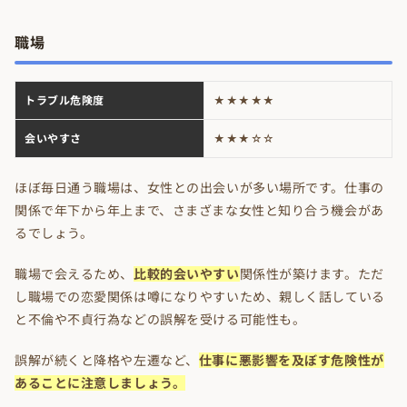
職場
トラブル危険度
★★★★★
会いやすさ
★★★☆☆
ほぼ毎日通う職場は、女性との出会いが多い場所です。仕事の
関係で年下から年上まで、さまざまな女性と知り合う機会があ
るでしょう。
職場で会えるため、
比較的会いやすい
関係性が築けます。ただ
し職場での恋愛関係は噂になりやすいため、親しく話している
と不倫や不貞行為などの誤解を受ける可能性も。
誤解が続くと降格や左遷など、
仕事に悪影響を及ぼす危険性が
あることに注意しましょう。