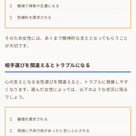
職場で降格や左遷になる
慰謝料を請求される
そのため女性には、あくまで精神的な支えとなってもらうこと
が大切です。
相手選びを間違えるとトラブルになる
心の支えとなる女性選びを間違えると、トラブルに発展しやす
くなります。選んだ女性によっては、以下のような状況に陥る
でしょう。
離婚を要求される
周囲に不貞行為があったと言いふらされる