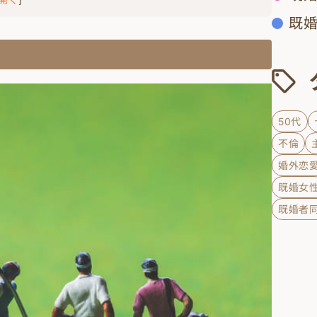
既
50代
不倫
婚外恋
既婚女
既婚者