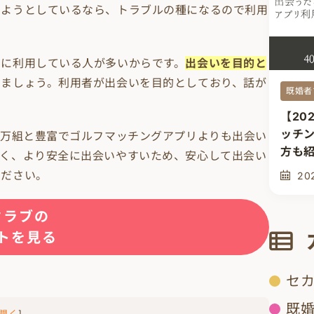
しようとしているなら、トラブルの種になるので利用
めに利用している人が多いからです。
出会いを目的と
しましょう。利用者が出会いを目的としており、話が
既婚者
【20
ッチ
0万組と豊富でゴルフマッチングアプリよりも出会い
方も
多く、より安全に出会いやすいため、安心して出会い
ください。
20
クラブの
トを見る
セ
既
開く
]