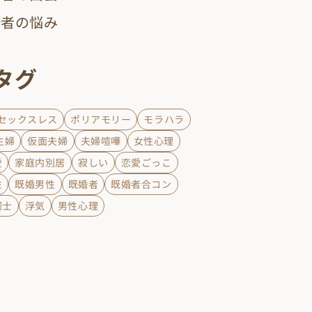
婚者の悩み
タグ
セックスレス
ポリアモリー
モラハラ
主婦
仮面夫婦
夫婦喧嘩
女性心理
愛
家庭内別居
寂しい
恋愛ごっこ
性
既婚男性
既婚者
既婚者合コン
同士
浮気
男性心理