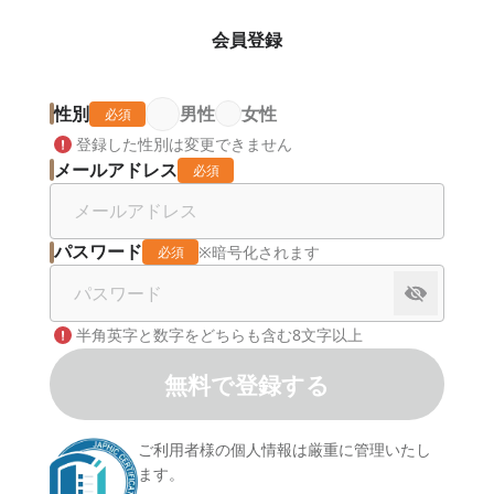
会員登録
性別
男性
女性
必須
登録した性別は変更できません
メールアドレス
必須
パスワード
※暗号化されます
必須
半角英字と数字をどちらも含む8文字以上
無料で登録する
ご利用者様の個人情報は厳重に管理いたし
ます。