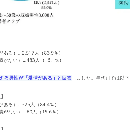
ある）…2,517人（83.9％）
がない）…483人（16.1％）
超える男性が「愛情がある」と回答
しました。年代別では以下
人】
ある）…325人（84.4％）
がない）…60人（15.6％）
人】