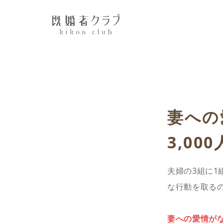
妻への
3,0
夫婦の3組に
な行動を取る
妻への愛情が