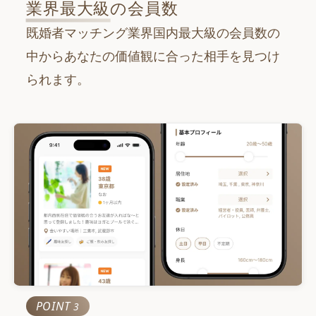
100
業界最大級
の会員数
万
人
既婚者マッチング業界国内最大級の会員数の
累計マッチング数
800
中からあなたの価値観に合った相手を見つけ
万
組
られます。
POINT
3