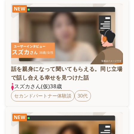
NEW
話を親身になって聞いてもらえる。同じ立場
で話し合える幸せを見つけた話
スズカ
さん(仮)
38
歳
セカンドパートナー体験談
30代
NEW