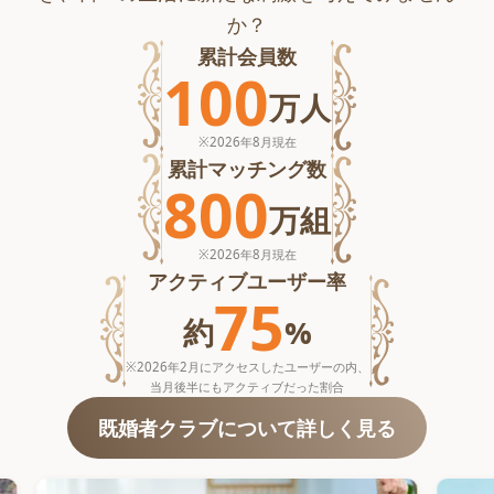
か？
累計会員数
100
万
人
※
2026年8月
現在
累計マッチング数
800
万
組
※
2026年8月
現在
アクティブユーザー率
75
約
%
※2026年2月にアクセスしたユーザーの内、
当月後半にもアクティブだった割合
既婚者クラブについて詳しく見る