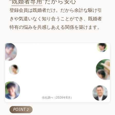
“
既婚者専用
”だから安心
登録会員は既婚者だけ。だから余計な駆け引
きや気遣いなく知り合うことができ、既婚者
特有の悩みを共感しあえる関係を築けます。
当社調べ（
2026年8月
）
累計会員数
POINT
2