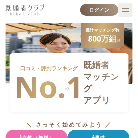
ログイン
累計マッチング数
800万
組
1
※
既婚者
口コミ・評判ランキング
No.1
マッチン
グ
2
※
アプリ
＼ さっそく始めてみよう ／
女性（無料）
男性