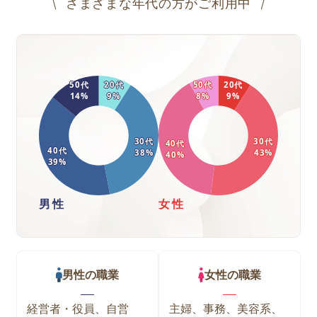
さまざまな年代の方がご利用中
50
代
20
代
50
代
20
代
14
%
9
%
8
%
9
%
30
代
30
代
40
代
40
代
38
%
43
%
40
%
39
%
男性
女性
男性
の職業
女性
の職業
経営者・役員、自営
主婦、事務、美容系、