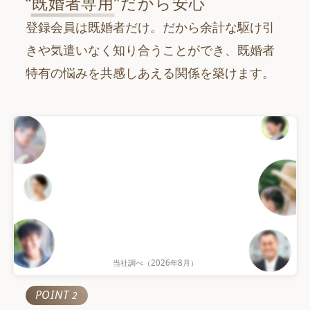
“
既婚者専用
”だから安心
登録会員は既婚者だけ。だから余計な駆け引
きや気遣いなく知り合うことができ、既婚者
特有の悩みを共感しあえる関係を築けます。
当社調べ（
2026年8月
）
累計会員数
POINT
2