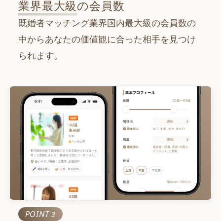
100
業界最大級
の会員数
万
人
既婚者マッチング業界国内最大級の会員数の
累計マッチング数
800
中からあなたの価値観に合った相手を見つけ
万
組
られます。
POINT
3