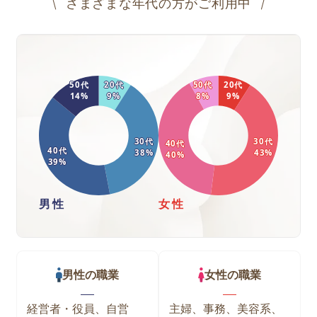
さまざまな年代の方がご利用中
50
代
20
代
50
代
20
代
14
%
9
%
8
%
9
%
30
代
30
代
40
代
40
代
38
%
43
%
40
%
39
%
男性
女性
男性
の職業
女性
の職業
経営者・役員、自営
主婦、事務、美容系、