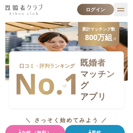
ログイン
累計マッチング数
800万
組
1
※
既婚者
口コミ・評判ランキング
No.1
マッチン
グ
2
※
アプリ
＼ さっそく始めてみよう ／
女性（無料）
男性