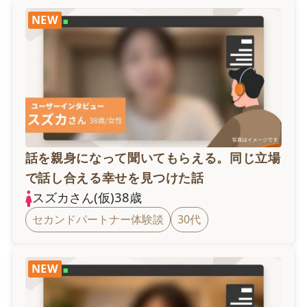
NEW
話を親身になって聞いてもらえる。同じ立場
で話し合える幸せを見つけた話
スズカ
さん(仮)
38
歳
セカンドパートナー体験談
30代
NEW