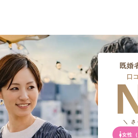
既婚
N
口
＼ 
女性