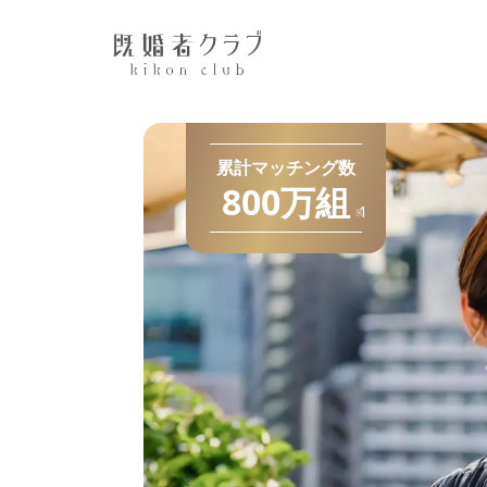
累計マッチング数
800万
組
1
※