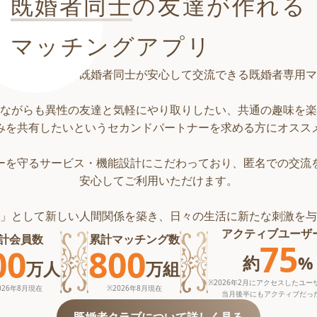
既婚者同士
の友達が作れる
マッチングアプリ
じ価値観を持つ既婚者同士が安心して交流できる既婚者専用マ
ながらも異性の友達と気軽にやり取りしたい、共通の趣味を楽
みを共有したいというセカンドパートナーを求める方にオスス
ーを守るサービス・機能設計にこだわっており、匿名での交流
安心してご利用いただけます。
」として新しい人間関係を築き、日々の生活に新たな刺激を与
アクティブユーザ
計会員数
累計マッチング数
75
00
800
約
%
万
人
万
組
※2026年2月にアクセスしたユー
026年8月
現在
※
2026年8月
現在
当月後半にもアクティブだっ