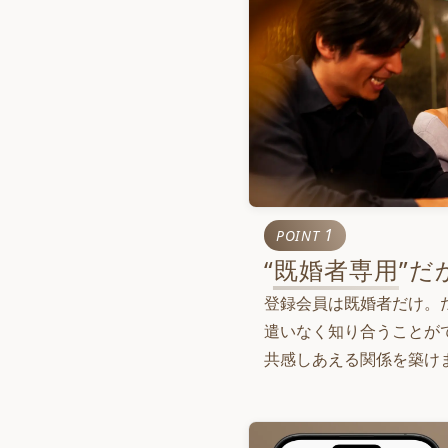
1
POINT
“
既婚者専用
”だ
登録会員は既婚者だけ。
遣いなく知り合うことが
共感しあえる関係を築け