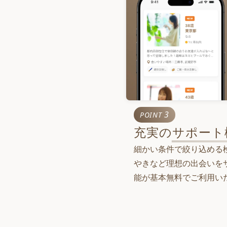
3
POINT
充実の
サポート
細かい条件で絞り込める
やきなど理想の出会いを
能が基本無料でご利用い