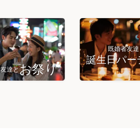
既婚者友達と
誕生日パーティ
お祭り
と