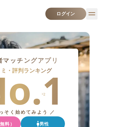
ログイン
者
マッチング
アプリ
o.1
コミ・評判ランキング
2
※
さっそく始めてみよう ／
（無料）
男性