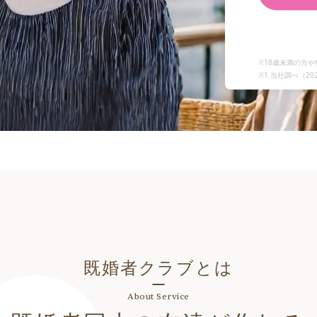
※18歳未満の方
※1.当社調べ（
20
既婚者クラブとは
About Service