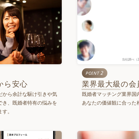
当社調べ（
累計会員数
2
POINT
100
万
人
業界最大級
の会
から安心
累計マッチング数
既婚者マッチング業界国
だから余計な駆け引きや気
800
あなたの価値観に合った
でき、既婚者特有の悩みを
万
組
ます。