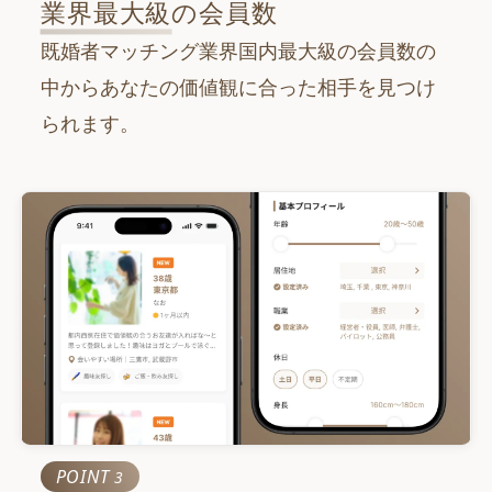
100
業界最大級
の会員数
万
人
既婚者マッチング業界国内最大級の会員数の
累計マッチング数
800
中からあなたの価値観に合った相手を見つけ
万
組
られます。
POINT
3