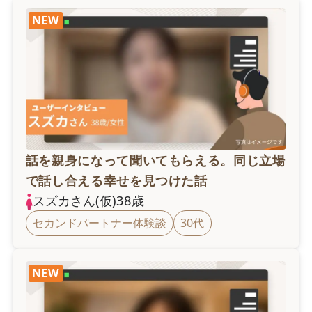
NEW
話を親身になって聞いてもらえる。同じ立場
で話し合える幸せを見つけた話
スズカ
さん(仮)
38
歳
セカンドパートナー体験談
30代
NEW