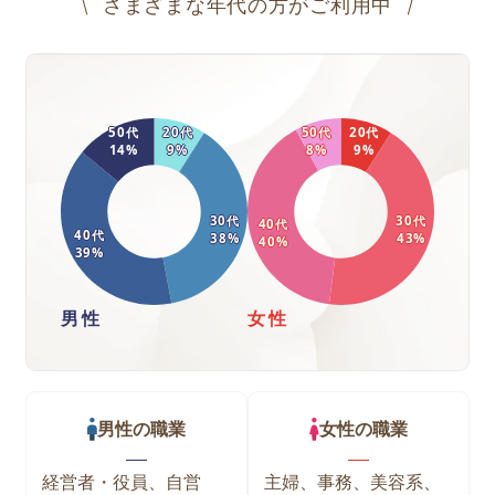
さまざまな年代の方がご利用中
50
代
20
代
50
代
20
代
14
%
9
%
8
%
9
%
30
代
30
代
40
代
40
代
38
%
43
%
40
%
39
%
男性
女性
男性
の職業
女性
の職業
経営者・役員、自営
主婦、事務、美容系、