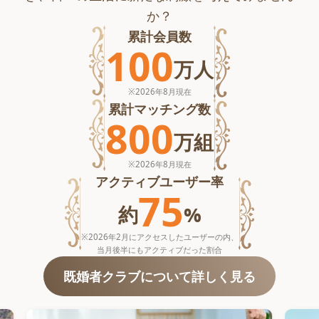
か？
累計会員数
100
万
人
※
2026年8月
現在
累計マッチング数
800
万
組
※
2026年8月
現在
アクティブユーザー率
75
約
%
※2026年2月にアクセスしたユーザーの内、
当月後半にもアクティブだった割合
既婚者クラブについて詳しく見る