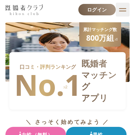
ログイン
累計マッチング数
800万
組
1
※
既婚者
口コミ・評判ランキング
No.1
マッチン
グ
2
※
アプリ
＼ さっそく始めてみよう ／
女性（無料）
男性