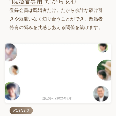
“
既婚者専用
”だから安心
登録会員は既婚者だけ。だから余計な駆け引
きや気遣いなく知り合うことができ、既婚者
特有の悩みを共感しあえる関係を築けます。
当社調べ（
2026年8月
）
累計会員数
POINT
2