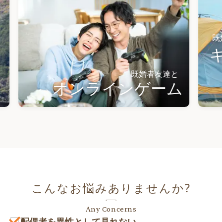
既婚者友達
キャ
既婚者友達と
オンラインゲーム
こんなお悩みありませんか?
Any Concerns
配偶者を異性として見れない